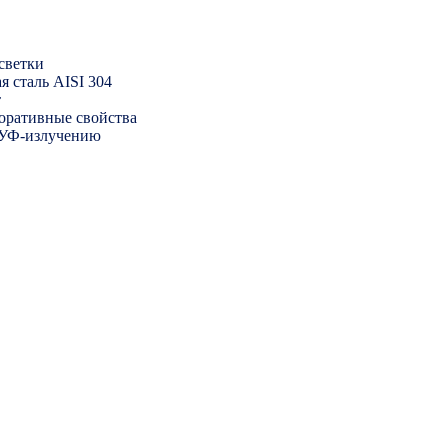
светки
 сталь AISI 304
т
оративные свойства
 УФ-излучению