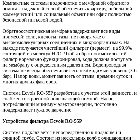
Компактные системы водоочистки с мембраной обратного
осмоса – надежный способ обеспечить квартиру, небольшой
коммерческий или социальный объект или офис полностью
безопасной питьевой водой.
Обратноосмотическая мембрана задерживает все виды
примесей: соли, кислоты, газы, не говоря уже о
высокомолекулярных соединениях и микроорганизмах. На
выходе получается чистейший фильтрат (пермеат), на 99.9%
состоящий из молекул Н2О. Чтобы обратноосмотический
фильтр нормально функционировал, вода должна поступать
на мембрану с определенным давлением. Водопроводная
система не всегда обеспечивает его необходимый уровень (3-6
бар). Напор воды, может зависеть от этажа, времени суток и
многих других факторов.
Система Ecvols RO-55P разработана с учетом этой данности, и
снабжена встроенной повышающей помпой. Насос,
потребляющий минимум электроэнергии, постоянно
поддерживает нужное давление
Устройство фильтра Ecvols RO-55P
Система подключается непосредственно к подающей и
сливной трубе. Состоит из нескольких колб с очищающими