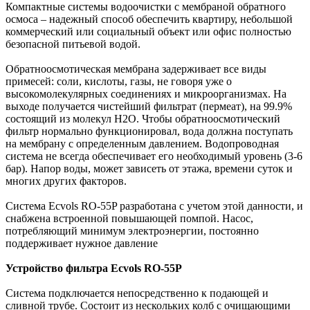
Компактные системы водоочистки с мембраной обратного
осмоса – надежный способ обеспечить квартиру, небольшой
коммерческий или социальный объект или офис полностью
безопасной питьевой водой.
Обратноосмотическая мембрана задерживает все виды
примесей: соли, кислоты, газы, не говоря уже о
высокомолекулярных соединениях и микроорганизмах. На
выходе получается чистейший фильтрат (пермеат), на 99.9%
состоящий из молекул Н2О. Чтобы обратноосмотический
фильтр нормально функционировал, вода должна поступать
на мембрану с определенным давлением. Водопроводная
система не всегда обеспечивает его необходимый уровень (3-6
бар). Напор воды, может зависеть от этажа, времени суток и
многих других факторов.
Система Ecvols RO-55P разработана с учетом этой данности, и
снабжена встроенной повышающей помпой. Насос,
потребляющий минимум электроэнергии, постоянно
поддерживает нужное давление
Устройство фильтра Ecvols RO-55P
Система подключается непосредственно к подающей и
сливной трубе. Состоит из нескольких колб с очищающими