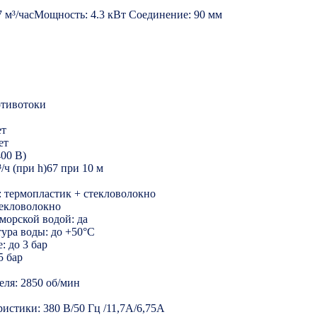
7 м³/часМощность: 4.3 кВт Соединение: 90 мм
отивотоки
ет
ет
400 В)
/ч (при h)67 при 10 м
 термопластик + стекловолокно
текловолокно
морской водой: да
ура воды: до +50°C
 до 3 бар
5 бар
еля: 2850 об/мин
истики: 380 B/50 Гц /11,7А/6,75А