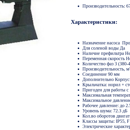
Производительность: 6
Характеристики:
Назначение насоса Пр
Для соленой воды Да
Наличие префильтра Н
Переменная скорость Н
Количество фаз 3 (380-
Производительность, м³
Соединение 90 мм
Дополнительно Корпус:
Крыльчатка: норил + с
Пригоден для работы с 
Максимальная температ
Максимальное давление:
Рабочее давление: до 2.
Уровень шума: 72.3 дБ
Кол.во оборотов двигат
Классы защиты: IP55, F
Электрические характер