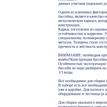
дачных участков (идеально дл
Одним из ключевых факторов
бассейна, является качество е
металлическом каркасе, кото
конструкции.
Каркас изготовлен из оцинко
устойчивостью к коррозии. Э
специальному полимерному п
металла. Толщина стали сост
прочность и жёсткость конст
ВНИМАНИЕ: необходим пред
комбо!!Конструкция бассейна
Особенностью эксплуатации б
бассейн не надо разбирать на
1/3 воды.
Всё необходимое для сборки 
В наборе есть всё необходим
уже в коробке. Для полного 
оборудование и лестница (в к
Для сборки овального морозо
возведения бетонных стен м