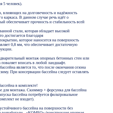
я 5 человек).
, влияющих на долговечность и надёжность
го каркаса. В данном случае речь идёт о
рый обеспечивает прочность и стабильность всей
ванной стали, которая обладает высокой
то достигается благодаря
окрытию, которое наносится на поверхность
авляет 0,8 мм, что обеспечивает достаточную
рукции.
варительный монтаж опорных бетонных стен или
 поваляет вписать в любой ландшафт.
ассейна является то, что после окончания сезона
 зиму. При консервации бассейна следует оставлять
бассейна в комплекте!
ое для монтажа. Скиммер + форсунка для бассейна
запуска бассейна потребуется фильтровальное
омплект не входит).
устойчивого бассейна на поверхности без
ы разработали - «КОМБО» (конструкция опорная