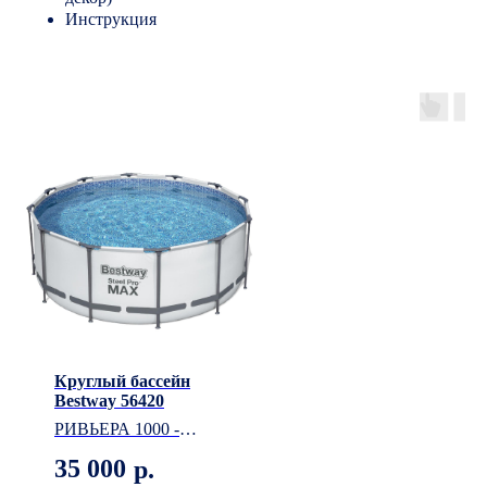
Инструкция
Круглый бассейн
Bestway 56420
РИВЬЕРА 1000 -
классический
35 000
р.
плавательный бассейн