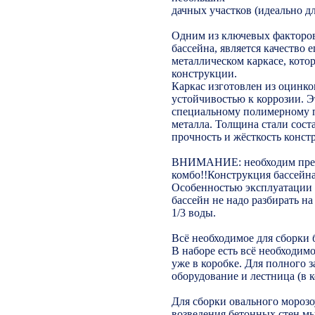
дачных участков (идеально дл
Одним из ключевых факторов
бассейна, является качество е
металлическом каркасе, кото
конструкции.
Каркас изготовлен из оцинко
устойчивостью к коррозии. Э
специальному полимерному п
металла. Толщина стали сост
прочность и жёсткость конст
ВНИМАНИЕ: необходим пред
комбо!!Конструкция бассейна
Особенностью эксплуатации б
бассейн не надо разбирать на
1/3 воды.
Всё необходимое для сборки 
В наборе есть всё необходим
уже в коробке. Для полного 
оборудование и лестница (в к
Для сборки овального морозо
возведения бетонных стен м