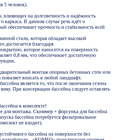
я 5 человек).
, влияющих на долговечность и надёжность
го каркаса. В данном случае речь идёт о
рый обеспечивает прочность и стабильность всей
ванной стали, которая обладает высокой
то достигается благодаря
окрытию, которое наносится на поверхность
авляет 0,8 мм, что обеспечивает достаточную
рукции.
варительный монтаж опорных бетонных стен или
 поваляет вписать в любой ландшафт.
ассейна является то, что после окончания сезона
 зиму. При консервации бассейна следует оставлять
бассейна в комплекте!
ое для монтажа. Скиммер + форсунка для бассейна
запуска бассейна потребуется фильтровальное
омплект не входит).
устойчивого бассейна на поверхности без
ы разработали - «КОМБО» (конструкция опорная