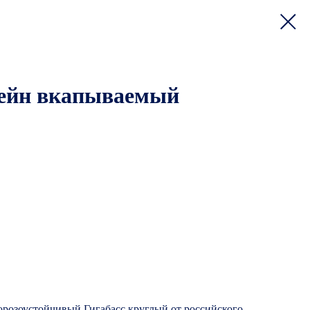
сейн вкапываемый
орозоустойчивый Гигабасс круглый от российского