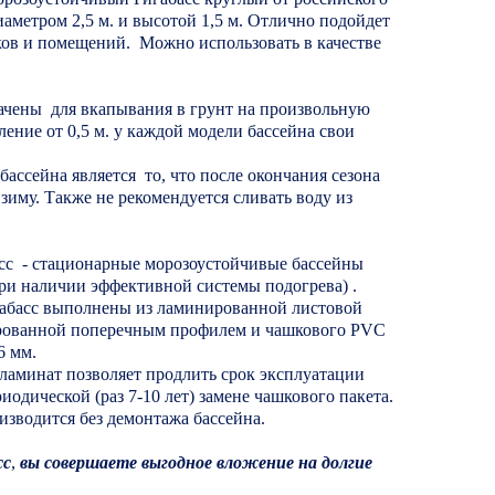
иаметром 2,5 м. и высотой 1,5 м. Отлично подойдет
ков и помещений. Можно использовать в качестве
ачены для вкапывания в грунт на произвольную
ление от 0,5 м. у каждой модели бассейна свои
ассейна является то, что после окончания сезона
 зиму. Также не рекомендуется сливать воду из
сс - стационарные морозоустойчивые бассейны
ри наличии эффективной системы подогрева) .
абасс выполнены из ламинированной листовой
ированной поперечным профилем и чашкового PVC
6 мм.
аминат позволяет продлить срок эксплуатации
риодической (раз 7-10 лет) замене чашкового пакета.
изводится без демонтажа бассейна.
сс
,
вы совершаете выгодное вложение на долгие