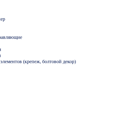
нер
равляющие
и
и
элементов (крепеж, болтовой декор)