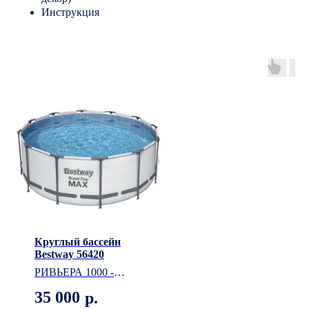
Инструкция
Круглый бассейн
Bestway 56420
РИВЬЕРА 1000 -
классический
35 000
р.
плавательный бассейн